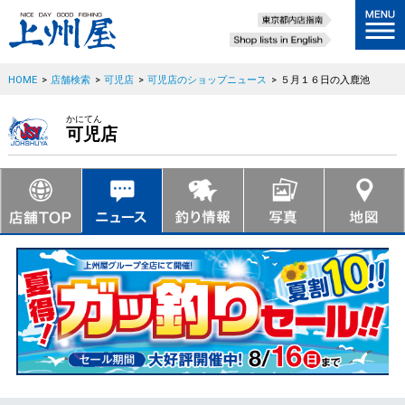
HOME
>
店舗検索
>
可児店
>
可児店のショップニュース
>
５月１６日の入鹿池
かにてん
可児店