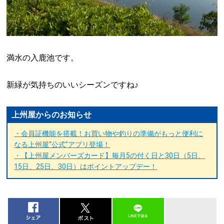
満水の入鹿池です。
新緑が気持ちのいいシーズンですね♪
上州屋からのお知らせ
・会員証機能を搭載！お買い物や釣りの準備がもっと便利に
なる上州屋“公式”アプリ登場！
・【上州屋メンバーズカード】毎月5の付く日と30日（5日、
15日、25日、30日）はポイントアップデー！