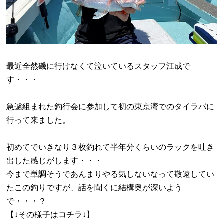
最近全然磯に行けなくて泣いているスタッフ江成で
す・・・
急遽組まれた釣行会に参加して初の東京湾でのタイラバに
行って来ました。
初めてでいきなり３枚釣れて半年分くらいのラックを吐き
出した感じがします・・・
今まで単調そうであんまりやる気しないなって敬遠してい
たこの釣りですが、話を聞くに結構奥が深いよう
で・・・？
【↓その様子はコチラ↓】