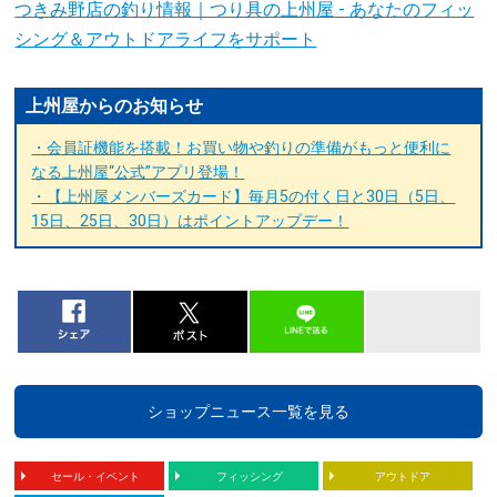
つきみ野店の釣り情報｜つり具の上州屋 - あなたのフィッ
シング＆アウトドアライフをサポート
上州屋からのお知らせ
・会員証機能を搭載！お買い物や釣りの準備がもっと便利に
なる上州屋“公式”アプリ登場！
・【上州屋メンバーズカード】毎月5の付く日と30日（5日、
15日、25日、30日）はポイントアップデー！
ショップニュース一覧を見る
セール・イベント
フィッシング
アウトドア