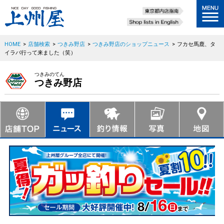
HOME
>
店舗検索
>
つきみ野店
>
つきみ野店のショップニュース
>
フカセ馬鹿、タ
イラバ行って来ました（笑）
つきみのてん
つきみ野店