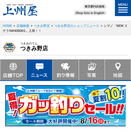
HOME
>
店舗検索
>
つきみ野店
>
つきみ野店のショップニュース
>
シマノ「NEW ス
テラSW4000XG」入荷！！
つきみのてん
つきみ野店