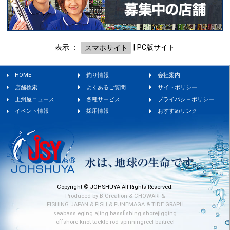
表示 ：
スマホサイト
|
PC版サイト
HOME
釣り情報
会社案内
店舗検索
よくあるご質問
サイトポリシー
上州屋ニュース
各種サービス
プライバシ－ポリシー
イベント情報
採用情報
おすすめリンク
Copyright © JOHSHUYA All Rights Reserved.
Produced by
B.Creation
&
CHOWARI
&
FISHING JAPAN
&
FISH
&
FUNEMAGA
&
TIDE GRAPH
seabass
eging
ajing
bassfishing
shorejigging
offshore
knot
tackle
rod
spinningreel
baitreel