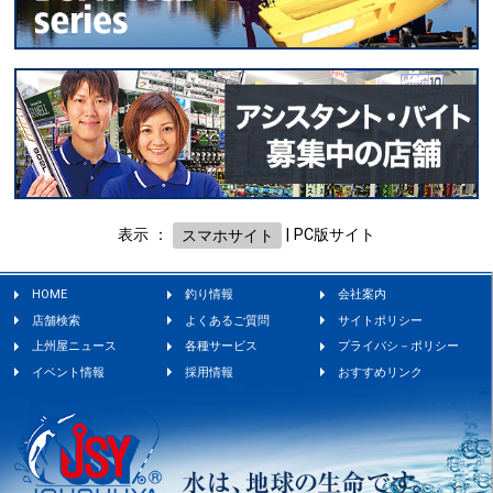
表示 ：
スマホサイト
|
PC版サイト
HOME
釣り情報
会社案内
店舗検索
よくあるご質問
サイトポリシー
上州屋ニュース
各種サービス
プライバシ－ポリシー
イベント情報
採用情報
おすすめリンク