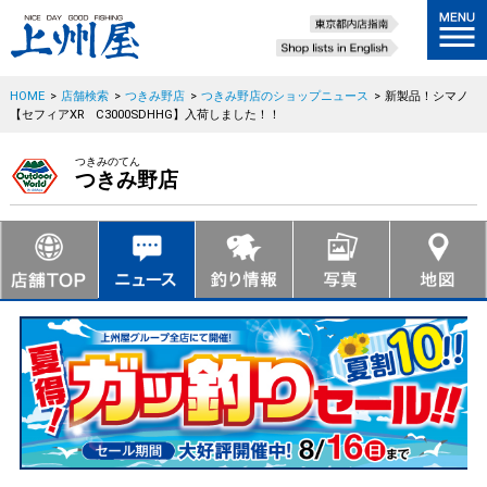
HOME
>
店舗検索
>
つきみ野店
>
つきみ野店のショップニュース
>
新製品！シマノ
【セフィアXR C3000SDHHG】入荷しました！！
つきみのてん
つきみ野店