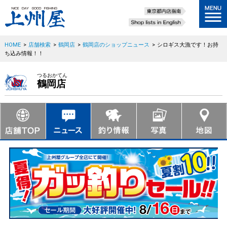
HOME
>
店舗検索
>
鶴岡店
>
鶴岡店のショップニュース
>
シロギス大漁です！お持
ち込み情報！！
つるおかてん
鶴岡店