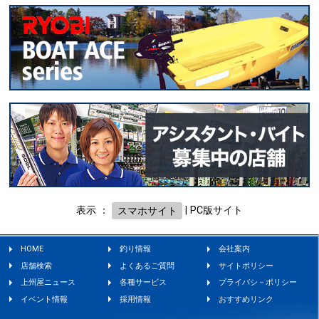
表示 ：
スマホサイト
|
PC版サイト
HOME
釣り情報
会社案内
店舗検索
よくあるご質問
サイトポリシー
上州屋ニュース
各種サービス
プライバシ－ポリシー
イベント情報
採用情報
おすすめリンク