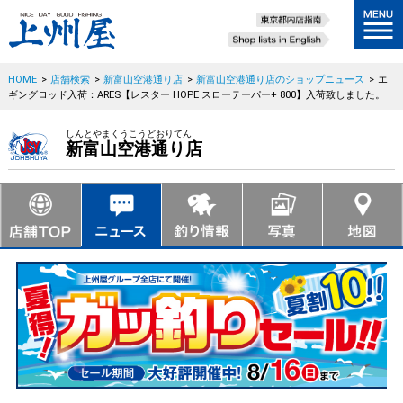
HOME
>
店舗検索
>
新富山空港通り店
>
新富山空港通り店のショップニュース
>
エ
ギングロッド入荷：ARES【レスター HOPE スローテーパー+ 800】入荷致しました。
しんとやまくうこうどおりてん
新富山空港通り店