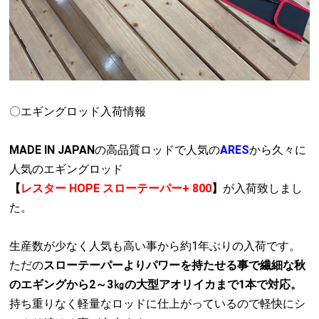
〇エギングロッド入荷情報
MADE IN JAPAN
の高品質ロッドで人気の
ARES
から久々に
人気のエギングロッド
【
レスター HOPE スローテーパー+ 800
】
が入荷致しまし
た。
生産数が少なく人気も高い事から約1年ぶりの入荷です。
ただの
スローテーパーよりパワーを持たせる事で繊細な秋
のエギングから2～3㎏の大型アオリイカまで1本で対応。
持ち重りなく軽量なロッドに仕上がっているので軽快にシ