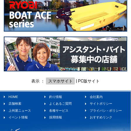
表示 ：
スマホサイト
|
PC版サイト
HOME
釣り情報
会社案内
店舗検索
よくあるご質問
サイトポリシー
上州屋ニュース
各種サービス
プライバシ－ポリシー
イベント情報
採用情報
おすすめリンク