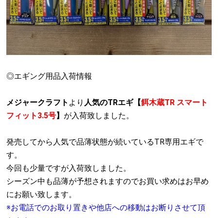
◎エギング用品入荷情報
メジャークラフト
より
人気のTRエギ【
餌木蔵TR スマート
フィット3.5号
】
が入荷致しました。
発売してから人気で品薄状態が続いているTR専用エギで
す。
今回も少量ですが入荷致しました。
シーズン中も品薄が予想されますのでお買い求めはお早め
にお願い致します。
※お電話でのお取り置きや他店への移動はお断りさせて頂