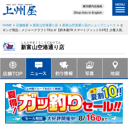
HOME
>
店舗検索
>
新富山空港通り店
>
新富山空港通り店のショップニュース
>
エ
ギング用品：メジャークラフトTRエギ【餌木蔵TR スマートフィット3.5号】少量入荷。
しんとやまくうこうどおりてん
新富山空港通り店