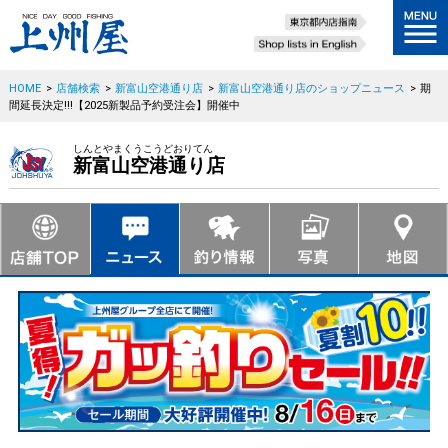
HOME
>
店舗検索
>
新富山空港通り店
>
新富山空港通り店のショップニュース
>
期
間延長決定!!!【2025新製品予約受注会】開催中
しんとやまくうこうどおりてん
新富山空港通り店