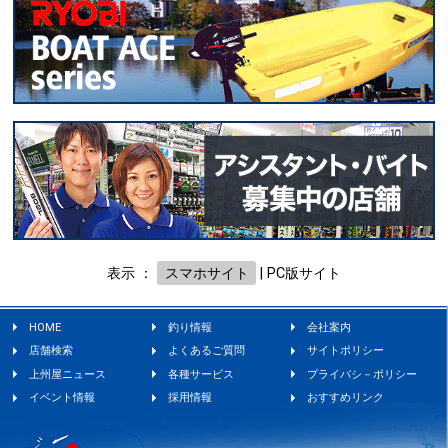
表示 ：
スマホサイト
|
PC版サイト
HOME
釣り情報
会社案内
店舗検索
よくあるご質問
サイトポリシー
上州屋ニュース
各種サービス
プライバシ－ポリシー
イベント情報
採用情報
おすすめリンク