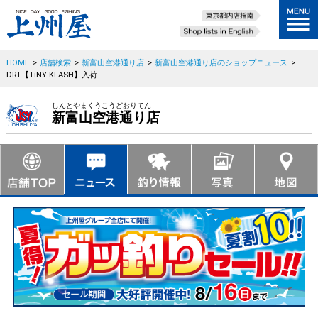
HOME
>
店舗検索
>
新富山空港通り店
>
新富山空港通り店のショップニュース
>
DRT【TiNY KLASH】入荷
しんとやまくうこうどおりてん
新富山空港通り店