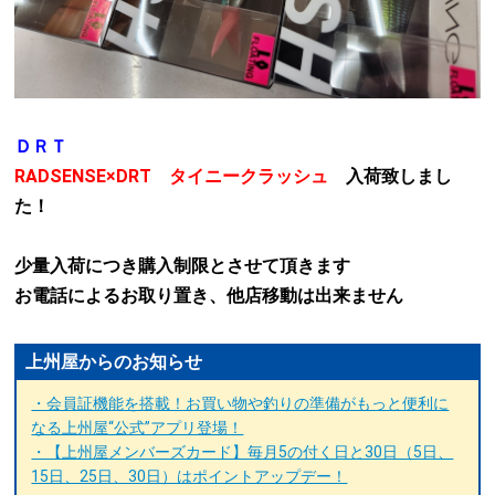
ＤＲＴ
RADSENSE×DRT
タイニークラッシュ
入荷致しまし
た！
少量入荷につき購入制限とさせて頂きます
お電話によるお取り置き、他店移動は出来ません
上州屋からのお知らせ
・会員証機能を搭載！お買い物や釣りの準備がもっと便利に
なる上州屋“公式”アプリ登場！
・【上州屋メンバーズカード】毎月5の付く日と30日（5日、
15日、25日、30日）はポイントアップデー！