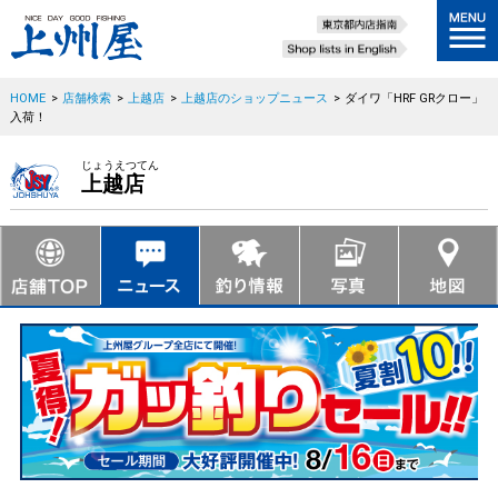
HOME
>
店舗検索
>
上越店
>
上越店のショップニュース
>
ダイワ「HRF GRクロー」
入荷！
じょうえつてん
上越店