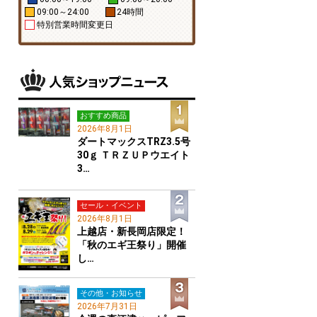
09:00～24:00
24時間
特別営業時間変更日
おすすめ商品
2026年8月1日
ダートマックスTRZ3.5号
30ｇ ＴＲＺＵＰウエイト
3…
セール・イベント
2026年8月1日
上越店・新長岡店限定！
「秋のエギ王祭り」開催
し…
その他・お知らせ
2026年7月31日