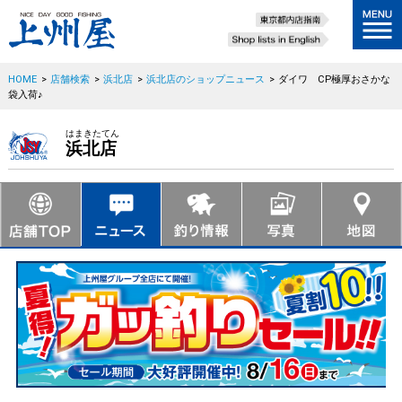
HOME
>
店舗検索
>
浜北店
>
浜北店のショップニュース
>
ダイワ CP極厚おさかな
袋入荷♪
はまきたてん
浜北店