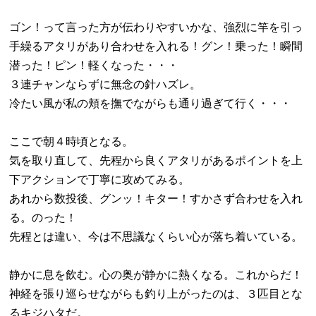
ゴン！って言った方が伝わりやすいかな、強烈に竿を引っ
手繰るアタリがあり合わせを入れる！グン！乗った！瞬間
潜った！ピン！軽くなった・・・
３連チャンならずに無念の針ハズレ。
冷たい風が私の頬を撫でながらも通り過ぎて行く・・・
ここで朝４時頃となる。
気を取り直して、先程から良くアタリがあるポイントを上
下アクションで丁寧に攻めてみる。
あれから数投後、グンッ！キター！すかさず合わせを入れ
る。のった！
先程とは違い、今は不思議なくらい心が落ち着いている。
静かに息を飲む。心の奥が静かに熱くなる。これからだ！
神経を張り巡らせながらも釣り上がったのは、３匹目とな
るキジハタだ。