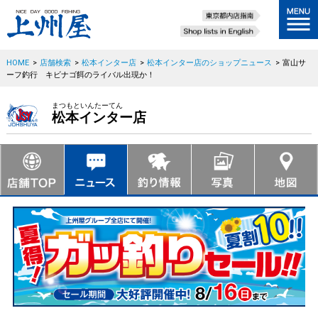
HOME
>
店舗検索
>
松本インター店
>
松本インター店のショップニュース
>
富山サ
ーフ釣行 キビナゴ餌のライバル出現か！
まつもといんたーてん
松本インター店