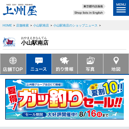
HOME
>
店舗検索
>
小山駅南店
>
小山駅南店のショップニュース
>
おやまえきなんてん
小山駅南店