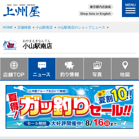
HOME
>
店舗検索
>
小山駅南店
>
小山駅南店のショップニュース
>
おやまえきなんてん
小山駅南店