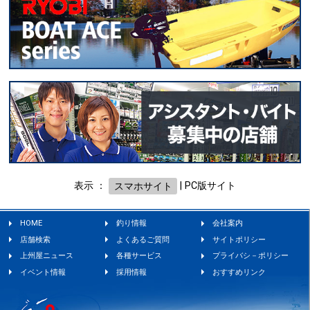
表示 ：
スマホサイト
|
PC版サイト
HOME
釣り情報
会社案内
店舗検索
よくあるご質問
サイトポリシー
上州屋ニュース
各種サービス
プライバシ－ポリシー
イベント情報
採用情報
おすすめリンク