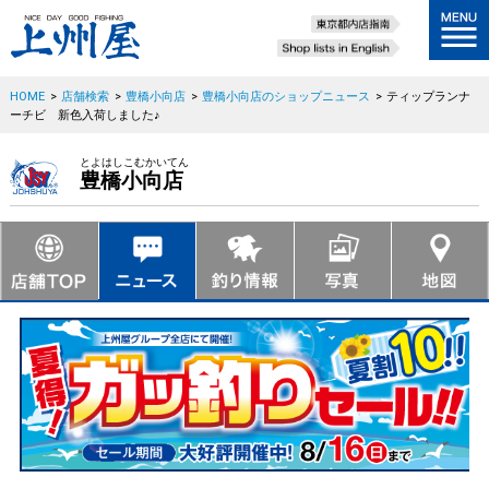
HOME
>
店舗検索
>
豊橋小向店
>
豊橋小向店のショップニュース
>
ティップランナ
ーチビ 新色入荷しました♪
とよはしこむかいてん
豊橋小向店