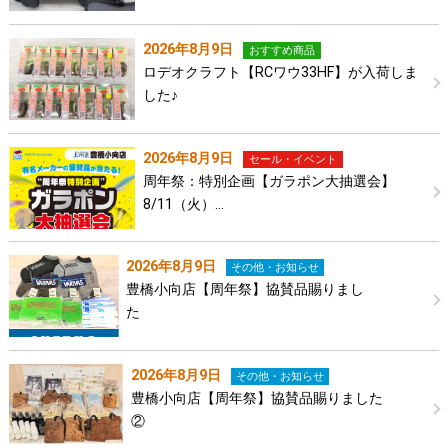
2026年8月9日
おすすめ商品
ロデオクラフト【RCワウ33HF】が入荷しま
した♪
2026年8月9日
セール・イベント
周年祭：特別企画【ガラポン大抽選会】
8/11（火）…
2026年8月9日
その他・お知らせ
豊橋小向店【周年祭】協賛品賜りまし
た
2026年8月9日
その他・お知らせ
豊橋小向店【周年祭】協賛品賜りました
②