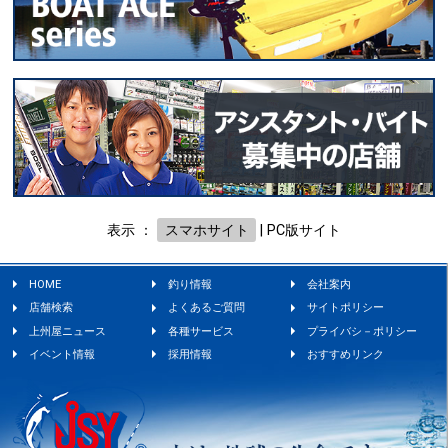
表示 ：
スマホサイト
|
PC版サイト
HOME
釣り情報
会社案内
店舗検索
よくあるご質問
サイトポリシー
上州屋ニュース
各種サービス
プライバシ－ポリシー
イベント情報
採用情報
おすすめリンク