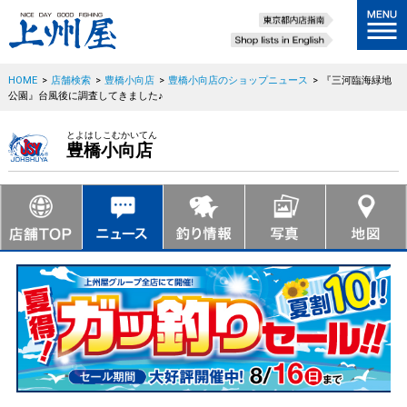
HOME
>
店舗検索
>
豊橋小向店
>
豊橋小向店のショップニュース
>
『三河臨海緑地
公園』台風後に調査してきました♪
とよはしこむかいてん
豊橋小向店