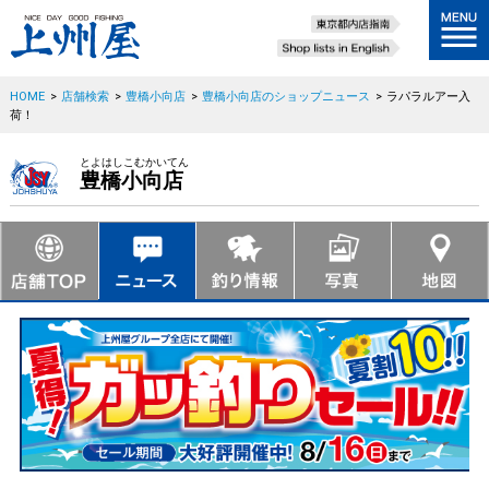
HOME
>
店舗検索
>
豊橋小向店
>
豊橋小向店のショップニュース
>
ラパラルアー入
荷！
とよはしこむかいてん
豊橋小向店