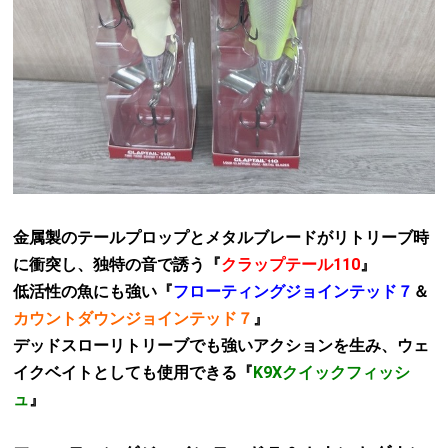
金属製のテールプロップとメタルブレードがリトリーブ時
に衝突し、独特の音で誘う『
クラップテール110
』
低活性の魚にも強い『
フローティングジョインテッド７
＆
カウントダウンジョインテッド７
』
デッドスローリトリーブでも強いアクションを生み、ウェ
イクベイトとしても使用できる『
K9Xクイックフィッシ
ュ
』