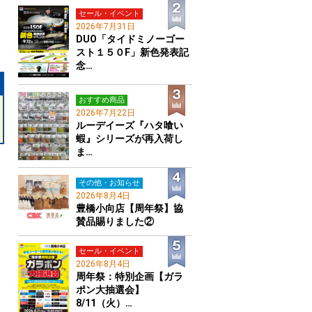
セール・イベント
2026年7月31日
DUO「タイドミノーゴー
スト１５０F」新色発表記
念…
おすすめ商品
2026年7月22日
ルーデイーズ『ハタ喰い
蝦』シリーズが再入荷し
ま…
その他・お知らせ
2026年8月4日
豊橋小向店【周年祭】協
賛品賜りました②
セール・イベント
2026年8月4日
周年祭：特別企画【ガラ
ポン大抽選会】
8/11（火）…