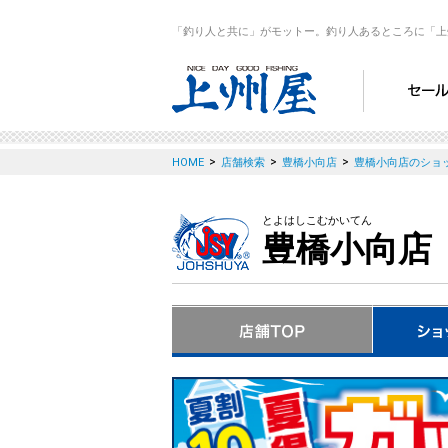
「釣り人と共に」がモットー。釣り人あるところに「上
>
>
>
HOME
店舗検索
豊橋小向店
豊橋小向店のショ
とよはしこむかいてん
豊橋小向店