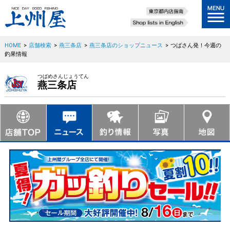
HOME
>
店舗検索
>
燕三条店
>
燕三条店のショップニュース
>
つばさん発！今週の
釣果情報
つばめさんじょうてん
燕三条店