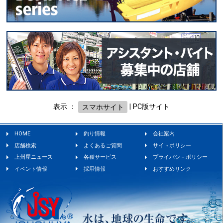
表示 ：
スマホサイト
|
PC版サイト
HOME
釣り情報
会社案内
店舗検索
よくあるご質問
サイトポリシー
上州屋ニュース
各種サービス
プライバシ－ポリシー
イベント情報
採用情報
おすすめリンク