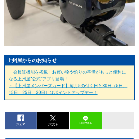
上州屋からのお知らせ
・会員証機能を搭載！お買い物や釣りの準備がもっと便利に
なる上州屋“公式”アプリ登場！
・【上州屋メンバーズカード】毎月5の付く日と30日（5日、
15日、25日、30日）はポイントアップデー！