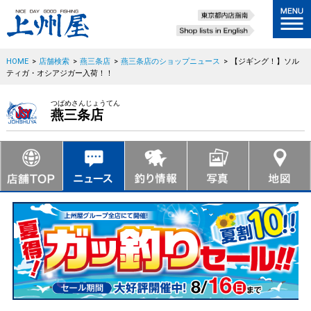
HOME
>
店舗検索
>
燕三条店
>
燕三条店のショップニュース
>
【ジギング！】ソル
ティガ・オシアジガー入荷！！
つばめさんじょうてん
燕三条店