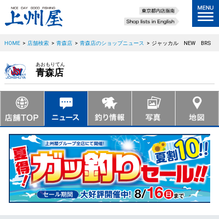
HOME
>
店舗検索
>
青森店
>
青森店のショップニュース
>
ジャッカル NEW BRS
あおもりてん
青森店