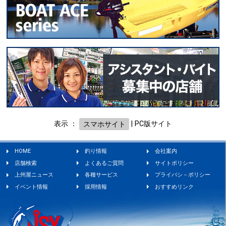
表示 ：
スマホサイト
|
PC版サイト
HOME
釣り情報
会社案内
店舗検索
よくあるご質問
サイトポリシー
上州屋ニュース
各種サービス
プライバシ－ポリシー
イベント情報
採用情報
おすすめリンク