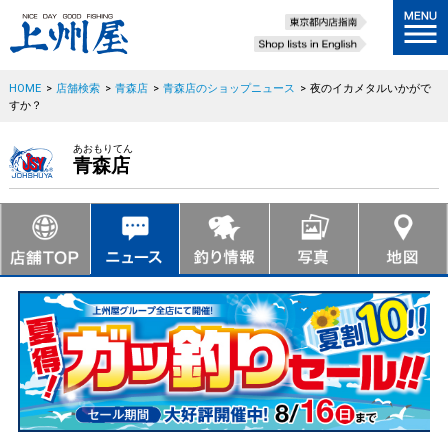
HOME
>
店舗検索
>
青森店
>
青森店のショップニュース
>
夜のイカメタルいかがで
すか？
あおもりてん
青森店