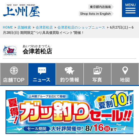
HOME
>
店舗検索
>
会津若松店
>
会津若松店のショップニュース
>
6月27日(土)～6
月28日(日) 期間限定“つり具高価買取イベント”開催！
あいづわかまつてん
会津若松店