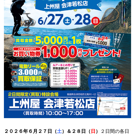
２０２６年６月２７日（
土
）＆２８
日（
日
）
２日間の各日