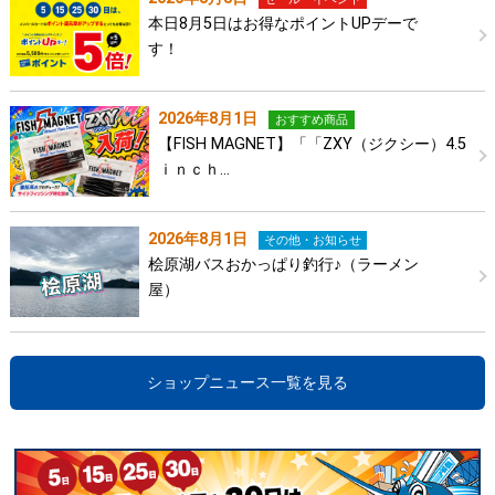
本日8月5日はお得なポイントUPデーで
す！
2026年8月1日
おすすめ商品
【FISH MAGNET】「「ZXY（ジクシー）4.5
ｉｎｃｈ…
2026年8月1日
その他・お知らせ
桧原湖バスおかっぱり釣行♪（ラーメン
屋）
ショップニュース一覧を見る