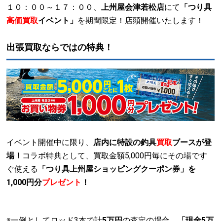
１０：００～１７：００、
上州屋会津若松店
にて
「つり具
高価買取
イベント」
を期間限定！店頭開催いたします！
出張買取ならではの特典！
イベント開催中に限り、
店内に特設の釣具
買取
ブースが登
場！
コラボ特典として、買取金額5,000円毎にその場です
ぐ使える
「つり具上州屋ショッピングクーポン券」を
1,000円分
プレゼント
！
※一例としてロッド3本で計
5万円
の査定の場合、
「現金5万