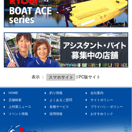
表示 ：
スマホサイト
|
PC版サイト
HOME
釣り情報
会社案内
店舗検索
よくあるご質問
サイトポリシー
上州屋ニュース
各種サービス
プライバシ－ポリシー
イベント情報
採用情報
おすすめリンク