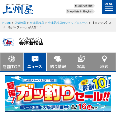
HOME
>
店舗検索
>
会津若松店
>
会津若松店のショップニュース
>
【エンジン】よ
り「モジャフォー」が入荷！！
あいづわかまつてん
会津若松店