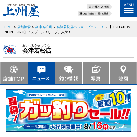
HOME
>
店舗検索
>
会津若松店
>
会津若松店のショップニュース
>
【LEVITATION
ENGINEERING】「スプールスリーブ」入荷！
あいづわかまつてん
会津若松店