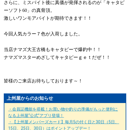
さらに、ミスバイト後に真価が発揮されるのが「キャタピ
ーソフト
60
」の真骨頂。
激しいワンモアバイトが期待できます！！
今回人気カラー７色が入荷しました。
当店ナマズ大王古橋もキャタピーで爆釣中！！
ナマズマスターめざしてキャタピーｇｅｔだぜ！！
皆様のご来店お待ちしております～！
上州屋からのお知らせ
・会員証機能を搭載！お買い物や釣りの準備がもっと便利に
なる上州屋“公式”アプリ登場！
・【上州屋メンバーズカード】毎月5の付く日と30日（5日、
15日、25日、30日）はポイントアップデー！