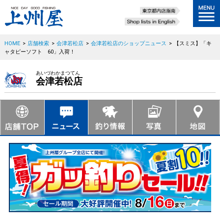
HOME
>
店舗検索
>
会津若松店
>
会津若松店のショップニュース
>
【スミス】「キ
ャタピーソフト 60」入荷！
あいづわかまつてん
会津若松店