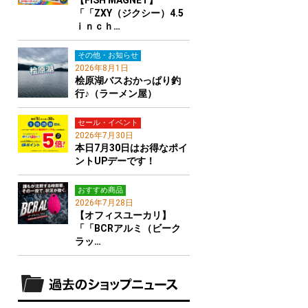
【FISH MAGNET】
「「ZXY（ジクシー）4.5
ｉｎｃｈ…
その他・お知らせ
2026年8月1日
桧原湖バスおかっぱり釣
行♪（ラーメン屋）
セール・イベント
2026年7月30日
本日7月30日はお得なポイ
ントUPデーです！
おすすめ商品
2026年7月28日
【オフィスユーカリ】
「「BCRアルミ（ビーク
ラッ…