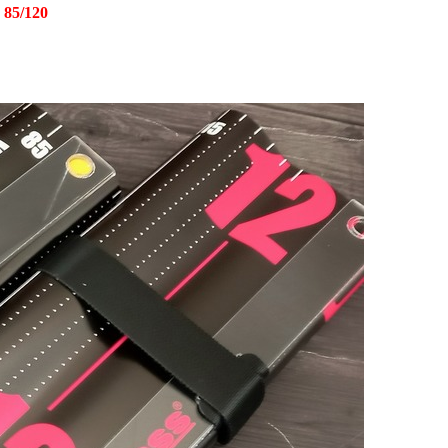
ー
85/120