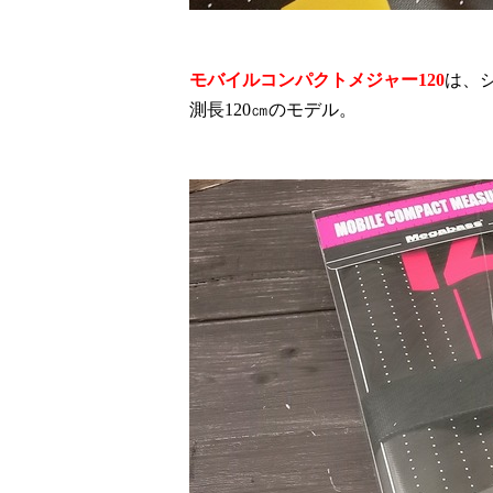
モバイルコンパクトメジャー
120
は、
測長
120
㎝のモデル。