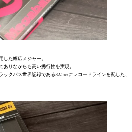
用した幅広メジャー。
でありながらも高い携行性を実現。
ラックバス世界記録である
82.5
㎝にレコードラインを配した、