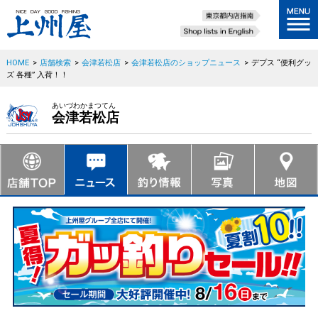
HOME
>
店舗検索
>
会津若松店
>
会津若松店のショップニュース
>
デプス “便利グッ
ズ 各種” 入荷！！
あいづわかまつてん
会津若松店