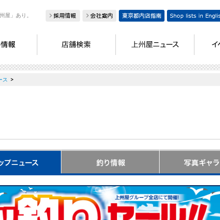
州屋」あり。
>
ース