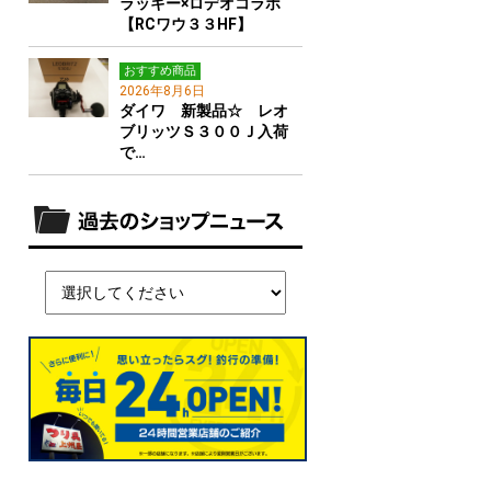
ラッキー×ロデオコラボ
【RCワウ３３HF】
おすすめ商品
2026年8月6日
ダイワ 新製品☆ レオ
ブリッツＳ３００Ｊ入荷
で…