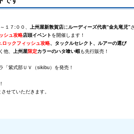
トです
～１７
００、
に
:
上州屋新敦賀店
ルーディーズ代表
“
金丸竜児
”
を開催します！
ッシュ攻略
店頭イベント
c.
ロックフィッシュ攻略
、タックルセレクト、ルアーの選び
く他、
も先行販売！
上州屋
限定
カラーのハタ喰い蝦
ラ「紫式部ＵＶ（
）を発売！
sikibu
！
とさせていただきます。