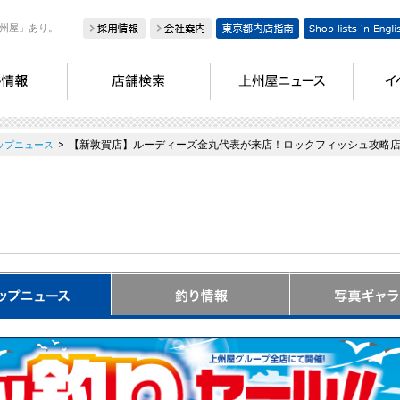
州屋」あり。
>
【新敦賀店】ルーディーズ金丸代表が来店！ロックフィッシュ攻略
ップニュース