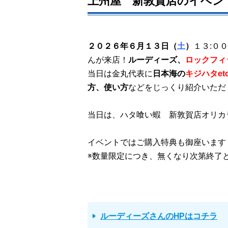
上州屋 新敦賀店のイベン
１３
００
２０２６年６月１３日（
土
）
:
んが来店！
ルーディーズ、
ロックフィ
当日は金丸代表に
日本海の
キジハタ
et
などをじっくり紹介いただ
方、使い方
当日は、ハタ喰い蝦 新敦賀店オリカ
イベントではご購入特典も御座います
※数量限定につき、無くなり次第終了
ルーディーズさんのHPはコチラ