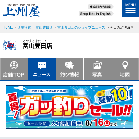
HOME
>
店舗検索
>
富山豊田店
>
富山豊田店のショップニュース
>
今日の足洗海岸
とやまとよたてん
富山豊田店