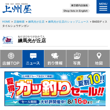
HOME
>
店舗検索
>
練馬光が丘店
>
練馬光が丘店のショップニュース
>
BASSディス
タイルシュウチンガン
ねりまひかりがおかてん
練馬光が丘店