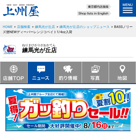
HOME
>
店舗検索
>
練馬光が丘店
>
練馬光が丘店のショップニュース
>
BASSノリー
ズ便NEWディーパーレンジコベイト1/4oz入荷
ねりまひかりがおかてん
練馬光が丘店