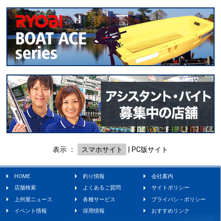
表示 ：
スマホサイト
|
PC版サイト
HOME
釣り情報
会社案内
店舗検索
よくあるご質問
サイトポリシー
上州屋ニュース
各種サービス
プライバシ－ポリシー
イベント情報
採用情報
おすすめリンク