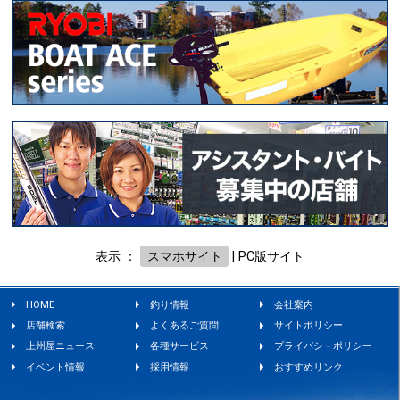
表示 ：
スマホサイト
|
PC版サイト
HOME
釣り情報
会社案内
店舗検索
よくあるご質問
サイトポリシー
上州屋ニュース
各種サービス
プライバシ－ポリシー
イベント情報
採用情報
おすすめリンク