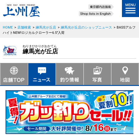
HOME
>
店舗検索
>
練馬光が丘店
>
練馬光が丘店のショップニュース
>
BASSアルフ
ハイトNEW!ロジカルクローラー6.5"入荷
ねりまひかりがおかてん
練馬光が丘店