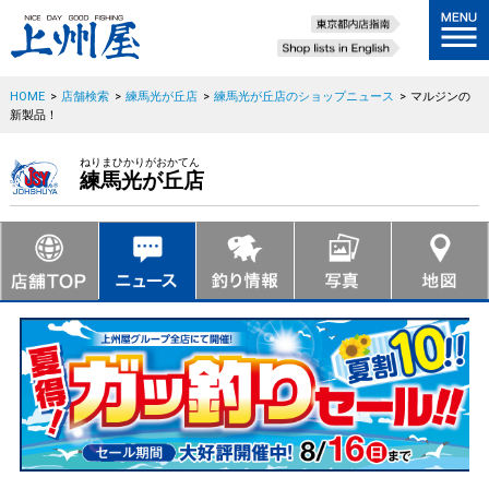
HOME
>
店舗検索
>
練馬光が丘店
>
練馬光が丘店のショップニュース
>
マルジンの
新製品！
ねりまひかりがおかてん
練馬光が丘店