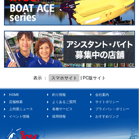
表示 ：
スマホサイト
|
PC版サイト
HOME
釣り情報
会社案内
店舗検索
よくあるご質問
サイトポリシー
上州屋ニュース
各種サービス
プライバシ－ポリシー
イベント情報
採用情報
おすすめリンク