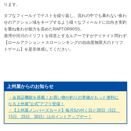
ります。
タフなフィールドでテストを繰り返し、流れの中でも暴れない食わ
せのアクション域をキープするよう様々なフィールドに出向き実釣
を重ね食わせ能力を高めたRAPTOR90SS。
港湾や河川のドリフトを得意とするルアーですがデイナイト問わず
【ロールアクション × スローシンキングの自由度無限大のドリフ
トゲーム】を是非体感してください。
上州屋からのお知らせ
・会員証機能を搭載！お買い物や釣りの準備がもっと便利に
なる上州屋“公式”アプリ登場！
・【上州屋メンバーズカード】毎月5の付く日と30日（5日、
15日、25日、30日）はポイントアップデー！