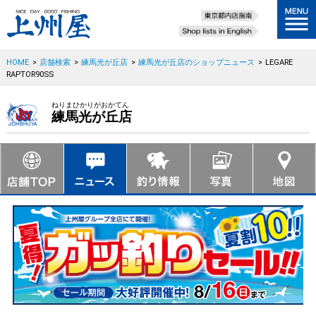
HOME
>
店舗検索
>
練馬光が丘店
>
練馬光が丘店のショップニュース
>
LEGARE
RAPTOR90SS
ねりまひかりがおかてん
練馬光が丘店