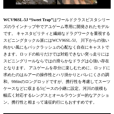
WCV96SL-5J “Sweet Trap”
はワールドクラスビスタシリー
ズのラインナップ中でアユゲーム専用に開発されたモデル
です。 キャスタビリティと繊細なドラグワークを重視する
スピニングタックル派には
WCV96SL-5J
。 川下からの強い
向かい風にもバックラッシュの心配なく自在にキャストで
きます。ロッドの粘りだけでは対処できない突っ走りには
スピニングリールならではの滑らかなドラグは心強い存在
となります。 アユゲームを存分に楽しむために、ロッドに
求めたのはルアーの操作性とハリ掛かりとバレにくさの調
和。
9ft6in
のロングロッドですが、携行性を考慮してスーツ
ケースなどに収まる
5
ピースの小継に設定。河川の規模も
幅広く対応するレングスとオールラウンダー的なアクショ
ン。携行性と相まって遠征釣行にもおすすめです。