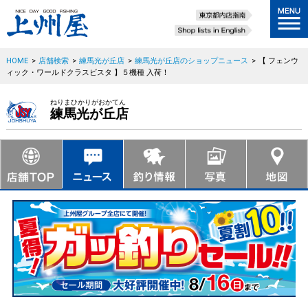
HOME
>
店舗検索
>
練馬光が丘店
>
練馬光が丘店のショップニュース
>
【 フェンウ
ィック・ワールドクラスビスタ 】５機種 入荷！
ねりまひかりがおかてん
練馬光が丘店