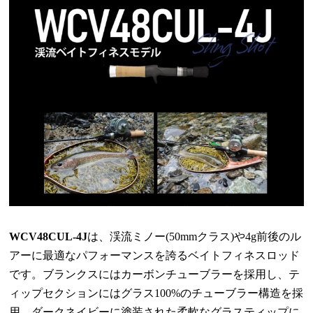
WCV48CUL-4J
は、渓流ミノー
(50mm
クラス
)
や
4g
前後のル
アーに最適なパフォーマンスを誇るベイトフィネスロッド
です。ブランクスにはカーボンチューブラーを採用し、テ
ィップセクションにはグラス
100%
のチューブラー構造を採
用。ダークネイビーに塗装された柔軟なグラスティップに