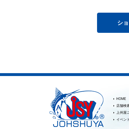
ショ
HOME
店舗検
上州屋
イベン