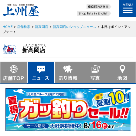
HOME
>
店舗検索
>
新高岡店
>
新高岡店のショップニュース
>
本日はポイントアッ
プデー！
しんたかおかてん
新高岡店