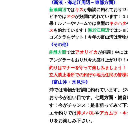
《
新湊・海老江周辺～東部方面
》
新湊周辺
では
キス
が順調に釣れており
13
ビキでは
アジ
が好調に釣れています！１
果！ルアーやワームでは良型の
キジハタ
ス
も釣れています！
海老江周辺
ではショ
コズクラをゲット！今年の富山湾は青物
《
その他
》
アオリイカ
能登方面
では
が好調！中には
アングラーもおり只今大盛り上がり中！
釣りはマナーを守って楽しみましょう！
立入禁止場所での釣行や地元住民の皆様
富山沖・氷見沖
》
《
沖では青物が好調に釣れています。ジ
おり今が狙い目です。七尾方面・観音
す！今がチャンス！是非狙ってみて下
エサ釣りでは
沖メバル
や
アカムツ・キ
りをお楽しみ下さい。