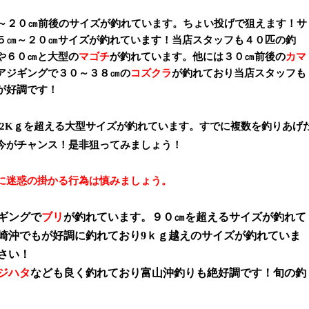
～２０㎝前後のサイズが釣れています。ちょい投げで狙えます！サ
５㎝～２０㎝サイズが釣れています！当店スタッフも４０匹の釣
や６０㎝と大型の
マゴチ
が釣れています。他には３０㎝前後の
カマ
アジギングで３０～３８㎝の
コズクラ
が釣れており当店スタッフも
が好調です！
2K
ｇを超える大型サイズが釣れています。すでに複数を釣りあげ
今がチャンス！是非狙ってみましょう！
に迷惑の掛かる行為は慎みましょう。
ギングで
ブリ
が釣れています。９０㎝を超えるサイズが釣れて
崎沖でもが好調に釣れており
9
ｋｇ越えのサイズが釣れていま
さい！
ジハタ
なども良く釣れており富山沖釣りも絶好調です！旬の釣