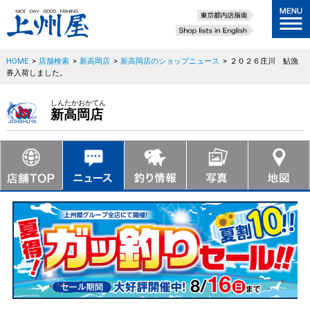
HOME
>
店舗検索
>
新高岡店
>
新高岡店のショップニュース
>
２０２６庄川 鮎漁
券入荷しました。
しんたかおかてん
新高岡店