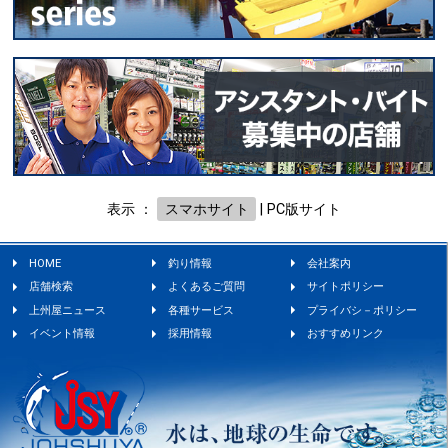
表示 ：
スマホサイト
|
PC版サイト
HOME
釣り情報
会社案内
店舗検索
よくあるご質問
サイトポリシー
上州屋ニュース
各種サービス
プライバシ－ポリシー
イベント情報
採用情報
おすすめリンク