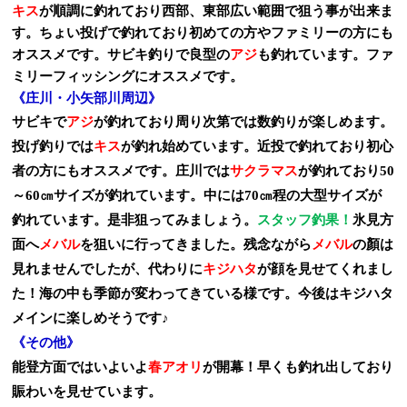
キス
が順調に釣れており西部、東部広い範囲で狙う事が出来ま
す。ちょい投げで釣れており初めての方やファミリーの方にも
オススメです。サビキ釣りで良型の
アジ
も釣れています。ファ
ミリーフィッシングにオススメです。
《
庄川・小矢部川周辺
》
サビキで
アジ
が釣れており周り次第では数釣りが楽しめます。
投げ釣りでは
キス
が釣れ始めています。近投で釣れており初心
者の方にもオススメです。
庄川では
サクラマス
が釣れており
50
～
60
㎝サイズが釣れています。中には
70
㎝程の大型サイズが
釣れています。是非狙ってみましょう。
スタッフ釣果！
氷見方
面へ
メバル
を狙いに行ってきました。残念ながら
メバル
の顏は
見れませんでしたが、代わりに
キジハタ
が顔を見せてくれまし
た！海の中も季節が変わってきている様です。今後はキジハタ
メインに楽しめそうです♪
《
その他
》
能登方面ではいよいよ
春アオリ
が開幕！早くも釣れ出しており
賑わいを見せています。