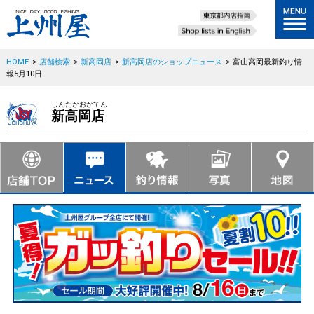
HOME
>
店舗検索
>
新高岡店
>
新高岡店のショップニュース
>
富山高岡最新釣り情
報5月10日
しんたかおかてん
新高岡店