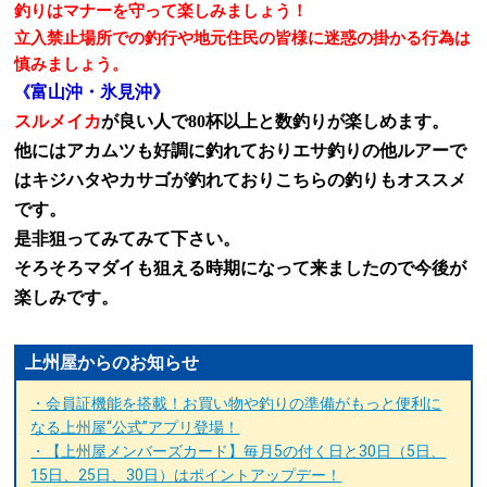
釣りはマナーを守って楽しみましょう！
立入禁止場所での釣行や地元住民の皆様に迷惑の掛かる行為は
慎みましょう。
富山沖・氷見沖
》
《
スルメイカ
が良い人で
80
杯以上と数釣りが楽しめます。
他にはアカムツも好調に釣れておりエサ釣りの他ルアーで
はキジハタやカサゴが釣れておりこちらの釣りもオススメ
です。
是非狙ってみてみて下さい。
そろそろマダイも狙える時期になって来ましたので今後が
楽しみです。
上州屋からのお知らせ
・会員証機能を搭載！お買い物や釣りの準備がもっと便利に
なる上州屋“公式”アプリ登場！
・【上州屋メンバーズカード】毎月5の付く日と30日（5日、
15日、25日、30日）はポイントアップデー！