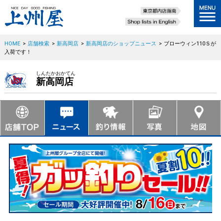
HOME
>
店舗検索
>
新高岡店
>
新高岡店のショップニュース
>
ブローウィン110Ｓが
入荷です！
しんたかおかてん
新高岡店