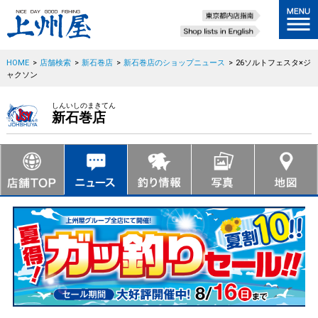
HOME
>
店舗検索
>
新石巻店
>
新石巻店のショップニュース
>
26ソルトフェスタ×ジ
ャクソン
しんいしのまきてん
新石巻店