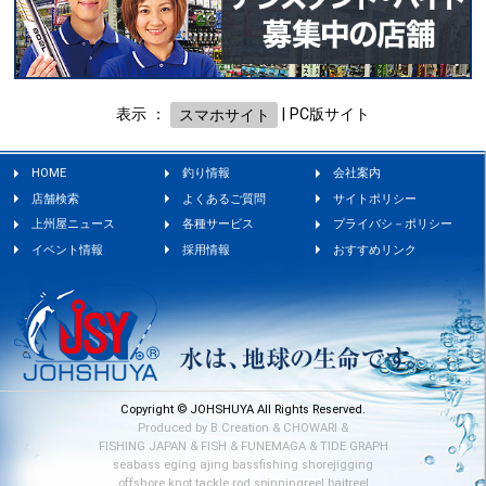
表示 ：
スマホサイト
|
PC版サイト
HOME
釣り情報
会社案内
店舗検索
よくあるご質問
サイトポリシー
上州屋ニュース
各種サービス
プライバシ－ポリシー
イベント情報
採用情報
おすすめリンク
Copyright © JOHSHUYA All Rights Reserved.
Produced by
B.Creation
&
CHOWARI
&
FISHING JAPAN
&
FISH
&
FUNEMAGA
&
TIDE GRAPH
seabass
eging
ajing
bassfishing
shorejigging
offshore
knot
tackle
rod
spinningreel
baitreel