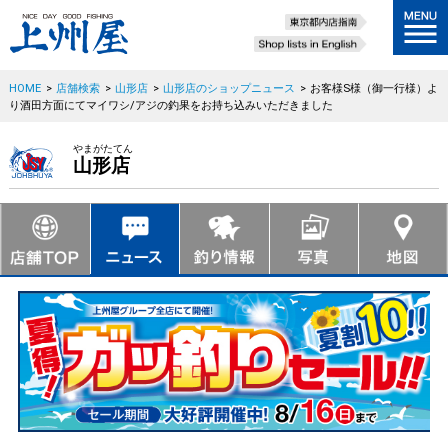
HOME
>
店舗検索
>
山形店
>
山形店のショップニュース
>
お客様S様（御一行様）よ
り酒田方面にてマイワシ/アジの釣果をお持ち込みいただきました
やまがたてん
山形店