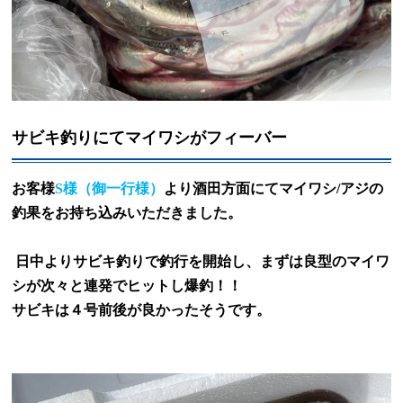
サビキ釣りにてマイワシがフィーバー
お客様
S
様（御一行様）
より酒田方面にてマイワシ
/
アジの
釣果をお持ち込みいただきました。
日中よりサビキ釣りで釣行を開始し、まずは良型のマイワ
シが次々と連発でヒットし爆釣！！
サビキは４号前後が良かったそうです。