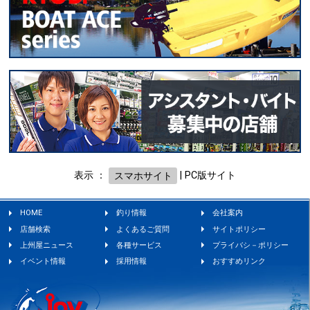
表示 ：
スマホサイト
|
PC版サイト
HOME
釣り情報
会社案内
店舗検索
よくあるご質問
サイトポリシー
上州屋ニュース
各種サービス
プライバシ－ポリシー
イベント情報
採用情報
おすすめリンク