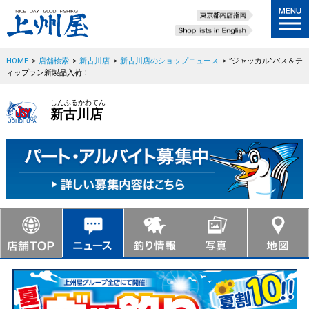
HOME
>
店舗検索
>
新古川店
>
新古川店のショップニュース
>
”ジャッカル”バス＆テ
ィップラン新製品入荷！
しんふるかわてん
新古川店