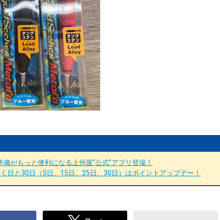
備がもっと便利になる上州屋“公式”アプリ登場！
日と30日（5日、15日、25日、30日）はポイントアップデー！