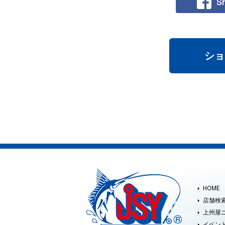
ショ
HOME
店舗検
上州屋
イベン