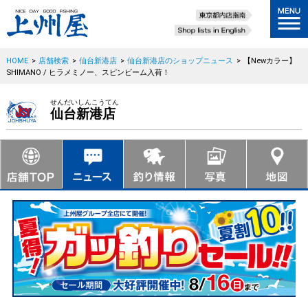
HOME
>
店舗検索
>
仙台新港店
>
仙台新港店のショップニュース
>
【Newカラー】
SHIMANO / ヒラメミノー、スピンビーム入荷！
せんだいしんこうてん
仙台新港店