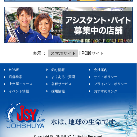
表示 ：
スマホサイト
|
PC版サイト
HOME
釣り情報
会社案内
店舗検索
よくあるご質問
サイトポリシー
上州屋ニュース
各種サービス
プライバシ－ポリシー
イベント情報
採用情報
おすすめリンク
Copyright © JOHSHUYA All Rights Reserved.