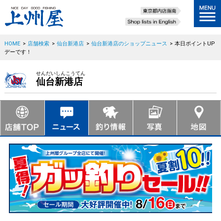
HOME
>
店舗検索
>
仙台新港店
>
仙台新港店のショップニュース
>
本日ポイントUP
デーです！
せんだいしんこうてん
仙台新港店