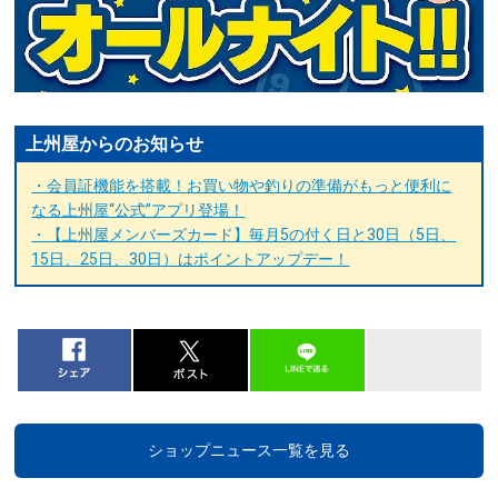
上州屋からのお知らせ
・会員証機能を搭載！お買い物や釣りの準備がもっと便利に
なる上州屋“公式”アプリ登場！
・【上州屋メンバーズカード】毎月5の付く日と30日（5日、
15日、25日、30日）はポイントアップデー！
ショップニュース一覧を見る